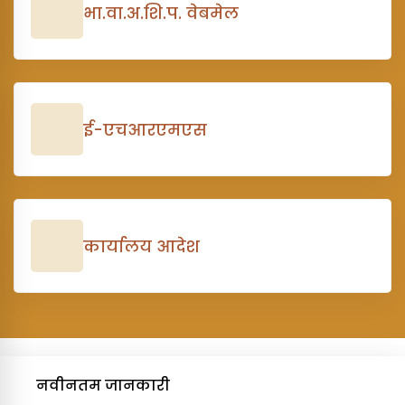
भा.वा.अ.शि.प. वेबमेल
ई-एचआरएमएस
कार्यालय आदेश
नवीनतम जानकारी