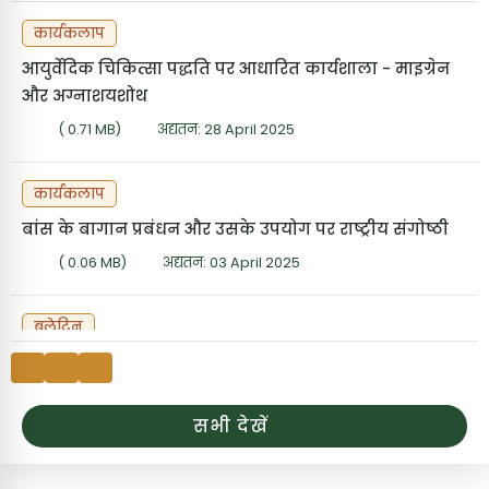
कार्यकलाप
आयुर्वेदिक चिकित्सा पद्धति पर आधारित कार्यशाला - माइग्रेन
और अग्नाशयशोथ
( 0.71 MB)
अद्यतन: 28 April 2025
कार्यकलाप
बांस के बागान प्रबंधन और उसके उपयोग पर राष्ट्रीय संगोष्ठी
( 0.06 MB)
अद्यतन: 03 April 2025
बुलेटिन
आईसीएफआरई-आफरी, जोधपुर नर्सरी में उपलब्ध गुणवत्तापूर्ण
रोपण सामग्री (QPM) और अन्य का विवरण (1.8.2026)
( 1.02 MB)
अद्यतन: 06 August 2026
सभी देखें
बुलेटिन