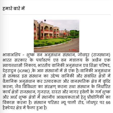
आईसीएफआरई - एएफआरआई, जोधपुर में अधिकृत चिकित्सा
हमारे बारे में
परिचारक (एएमए) के नामांकन के संबंध में
( 0.57 MB)
अद्यतन: 12 May 2026
कार्यकलाप
राजस्थान में खेजरी समुदाय की मृत्यु दर पर एक दिवसीय
विचार-विमर्श संगोष्ठी
भावाअशिप - शुष्क वन अनुसंधान संस्थान, जोधपुर (राजस्थान)
( 0.03 MB)
अद्यतन: 28 April 2025
भारत सरकार के पर्यावरण एवं वन मंत्रालय के अधीन एक
स्वायत्तशासी निकाय, भारतीय वानिकी अनुसंधान एवं शिक्षा परिषद,
देहरादून (ICFRE) ,के आठ संस्थानों में से एक है। वानिकी अनुसंधान
से सम्बध्द इस संस्थान का उद्देष्य वानिकी और संबंधित क्षेत्रों में
वैज्ञानिक अनुसंधान कर उत्पादकता और वानस्पतिक क्षेत्र में वृध्दि
करना, जैव विविधता का संरक्षण् करना तथा संस्थान के निर्धारित
कार्य क्षेत्रों राजस्थान, गुजरात, दादरा और नागर हवेली के गर्म शुष्क
और अर्ध्द शुष्क क्षेत्रों में स्थानीय आवश्यकताओं हेतु प्रौद्योगिकी का
विकास करना है। संस्थान परिसर न्यू पाली रोड, जोधपुर पर 66
हैक्टेयर क्षेत्र में फैला हुआ है।